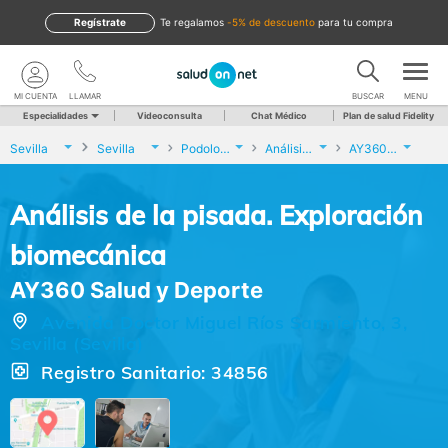
Regístrate
te regalamos
-5% de descuento
para tu compra
MI CUENTA
LLAMAR
BUSCAR
MENU
Especialidades
Videoconsulta
Chat Médico
Plan de salud Fidelity
Sevilla
Sevilla
Podología
Análisis de la pisada. Exploración biomecánica
AY360 Salud y Deporte
Análisis de la pisada. Exploración
biomecánica
AY360 Salud y Deporte
Avenida Doctor Miguel Ríos Sarmiento, 3,
Sevilla (Sevilla)
Registro Sanitario: 34856