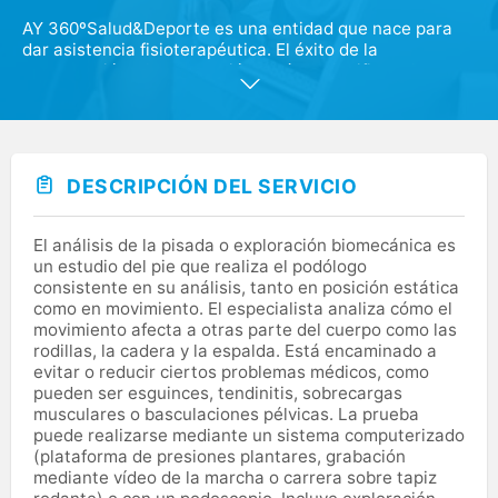
AY 360ºSalud&Deporte es una entidad que nace para
dar asistencia fisioterapéutica. El éxito de la
recuperación y la prevención está en planificar el
trabajo en base a las características y necesidades de
cada deportista/paciente. La personalización de los
servicios es el punto clave de nuestra filosofía de
trabajo. Cada paciente plantea sus objetivos, y desde
AY 360ºSalud&Deporte tras una evaluación
DESCRIPCIÓN DEL SERVICIO
pormenorizada a través de nuestra tecnología y de la
tipología de cada persona, planificamos y programamos
un trabajo específico individualizado a medida basado
El análisis de la pisada o exploración biomecánica es
en las últimas tendencias.
un estudio del pie que realiza el podólogo
consistente en su análisis, tanto en posición estática
como en movimiento. El especialista analiza cómo el
movimiento afecta a otras parte del cuerpo como las
rodillas, la cadera y la espalda. Está encaminado a
evitar o reducir ciertos problemas médicos, como
pueden ser esguinces, tendinitis, sobrecargas
musculares o basculaciones pélvicas. La prueba
puede realizarse mediante un sistema computerizado
(plataforma de presiones plantares, grabación
mediante vídeo de la marcha o carrera sobre tapiz