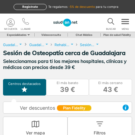
Regístrate
te regalamos
-5% de descuento
para tu compra
MI CUENTA
LLAMAR
BUSCAR
MENU
Especialidades
Videoconsulta
Chat Médico
Plan de salud Fidelity
Guadalajara
Guadalajara
Rehabilitación
Sesión de Osteopatía
Sesión de Osteopatía cerca de Guadalajara
Seleccionamos para ti los mejores hospitales, clínicas y
médicos con precios desde 39 €
El más barato
El más cercano
Centros destacados
39 €
43 €
Ver descuentos
Plan Fidelity
Ver mapa
Filtros