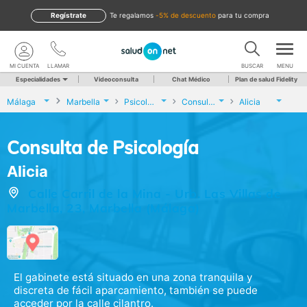
Regístrate
te regalamos
-5% de descuento
para tu compra
MI CUENTA
LLAMAR
BUSCAR
MENU
Especialidades
Videoconsulta
Chat Médico
Plan de salud Fidelity
Málaga
Marbella
Psicología
Consulta de Psicología
Alicia
Consulta de Psicología
Alicia
Calle Carril de la Mina - Urb. Las Villas de
Marbella, 23, Marbella (Málaga)
El gabinete está situado en una zona tranquila y
discreta de fácil aparcamiento, también se puede
acceder por la calle cilantro.