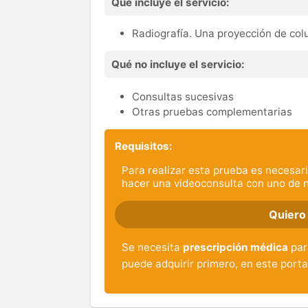
Qué incluye el servicio:
Radiografía. Una proyección de col
Qué no incluye el servicio:
Consultas sucesivas
Otras pruebas complementarias
Requisitos:
Para realizar esta prueba es necesari
hacer una videoconsulta con uno de 
Quiero
Se necesita
prescripción médica
para
puede adquirir primero, en este porta