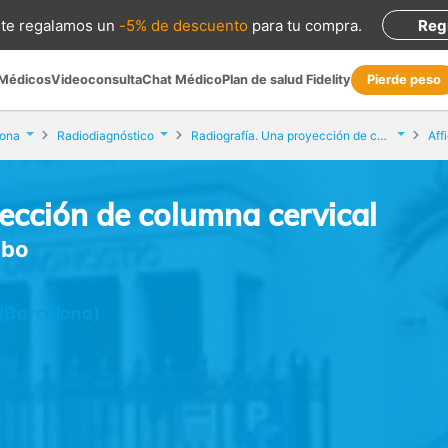
te regalamos
un
-5% de descuento
para tu compra
.
Reg
 Médicos
Videoconsulta
Chat Médico
Plan de salud Fidelity
Pierde peso
lona
Radiodiagnóstico
Radiografía. Una proyección de columna cervical
Aff
ección de columna cervical
abo
(Barcelona)