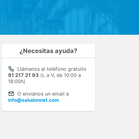
¿Necesitas ayuda?
Llámanos al teléfono gratuito
91 217 21 93
(L a V, de 10:00 a
18:00h)
O envíanos un email a
info@saludonnet.com