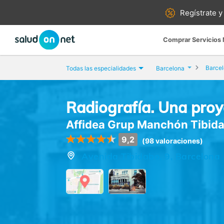
Regístrate y
Comprar Servicios
Barce
Todas las especialidades
Barcelona
Radiografía. Una proy
Affidea Grup Manchón Tibid
9,2
(98 valoraciones)
Avenida Tibidabo, 9, Barcelona 