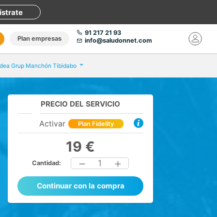
ístrate
91 217 21 93
Plan empresas
info@saludonnet.com
idea Grup Manchón Tibidabo
PRECIO DEL SERVICIO
Activar
Plan Fidelity
19 €
1
Cantidad:
Continuar con la compra