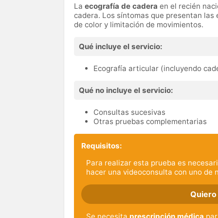
La
ecografía de cadera
en el recién naci
cadera. Los síntomas que presentan las 
de color y limitación de movimientos.
Qué incluye el servicio:
Ecografía articular (incluyendo cad
Qué no incluye el servicio:
Consultas sucesivas
Otras pruebas complementarias
Requisitos:
Para realizar esta prueba es necesari
hacer una videoconsulta con uno de 
Quiero
Se necesita
prescripción médica
par