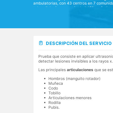
ambulatorias, con 43 centros en 7 comunid
teleradiología y con más de 1.450 profesion
Policlínica Algete, situada en una de las m
una asistencia médica de calidad y de asegu
Policlínica Algete pone a tu disposición lo
profesionales de la salud en Madrid.
Además, contamos con un equipo para todas 
DESCRIPCIÓN DEL SERVICIO
dental, orientado a la infancia y a la implan
Prueba que consiste en aplicar ultrasoni
detectar lesiones invisibles a los rayos x.
Las principales
articulaciones
que se est
Hombros (manguito rotador)
Muñeca
Codo
Tobillo
Articulaciones menores
Rodilla
Pubis.