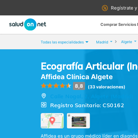
Regístrate y
Comprar Servicios
Algete
Todas las especialidades
Madrid
Ecografía Articular (
Affidea Clínica Algete
8,8
(33 valoraciones)
Calle Nogal, 2, Algete (Madrid)
Registro Sanitario: CS0162
Affidea es un grupo médico líder en diagnó