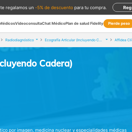
te regalamos
un
-5% de descuento
para tu compra
.
Reg
 Médicos
Videoconsulta
Chat Médico
Plan de salud Fidelity
Pierde peso
Radiodiagnóstico
Ecografía Articular (Incluyendo Cadera)
Affidea Cl
Incluyendo Cadera)
stico por imagen, medicina nuclear y especialidades médicas