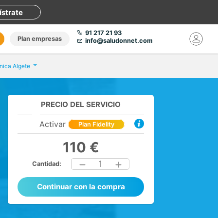
ístrate
91 217 21 93
Plan empresas
info@saludonnet.com
ínica Algete
PRECIO DEL SERVICIO
Activar
Plan Fidelity
110 €
1
Cantidad:
Continuar con la compra