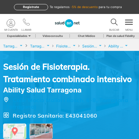
Regístrate
te regalamos
-5% de descuento
para tu compra
MI CUENTA
LLAMAR
BUSCAR
MENU
Especialidades
Videoconsulta
Chat Médico
Plan de salud Fidelity
Tarragona
Tarragona
Fisioterapia
Sesión de Fisioterapia. Tratamiento combinado intensivo
Ability Salud Tarragona
Sesión de Fisioterapia.
Tratamiento combinado intensivo
Ability Salud Tarragona
Calle Macia Mallol i Bosch, 6-8, Tarragona
(Tarragona)
Registro Sanitario: E43041060