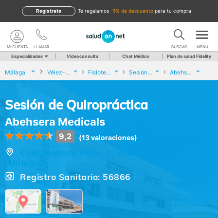
Regístrate
te regalamos
-5% de descuento
para tu compra
MI CUENTA
LLAMAR
BUSCAR
MENU
Especialidades
Videoconsulta
Chat Médico
Plan de salud Fidelity
Málaga
Vélez-Málaga
Fisioterapia
Sesión de Quiropráctica
Abehsera Medicals
Sesión de Quiropráctica
Abehsera Medicals
9,2
(13 valoraciones)
Calle Romero Pozo, 2, Vélez-Málaga
(Málaga)
Registro Sanitario: 56866