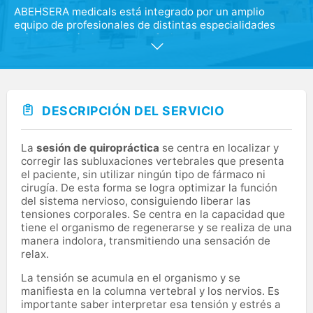
ABEHSERA medicals está integrado por un amplio
equipo de profesionales de distintas especialidades
médico-quirúrgicas. Los profesionales que integran
nuestro cuadro médico tienen como objetivo abarcar las
necesidades de nuestros pacientes, que dada la gran
diversificación que presentan las distintas disciplinas
hace necesaria la presencia de profesionales
especializados en las diferentes técnicas y tratamientos
DESCRIPCIÓN DEL SERVICIO
vinculados a la propia especialidad, siempre en continua
formación y reciclaje mediante la participación activa en
congresos y eventos del sector.
La
sesión de quiropráctica
se centra en localizar y
corregir las subluxaciones vertebrales que presenta
el paciente, sin utilizar ningún tipo de fármaco ni
cirugía. De esta forma se logra optimizar la función
del sistema nervioso, consiguiendo liberar las
tensiones corporales. Se centra en la capacidad que
tiene el organismo de regenerarse y se realiza de una
manera indolora, transmitiendo una sensación de
relax.
La tensión se acumula en el organismo y se
manifiesta en la columna vertebral y los nervios. Es
importante saber interpretar esa tensión y estrés a