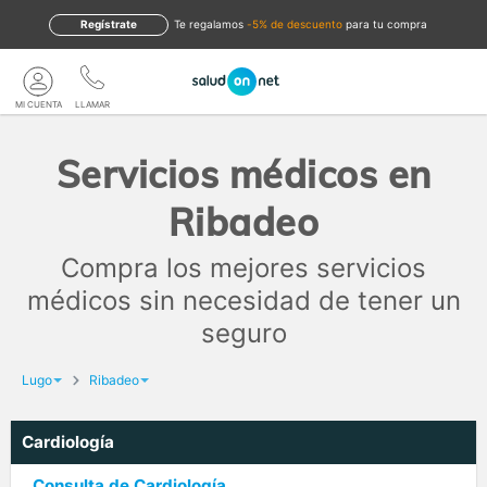
Regístrate
te regalamos
-5% de descuento
para tu compra
MI CUENTA
LLAMAR
Servicios médicos en
Ribadeo
Compra los mejores servicios
médicos sin necesidad de tener un
seguro
Lugo
Ribadeo
Cardiología
Consulta de Cardiología