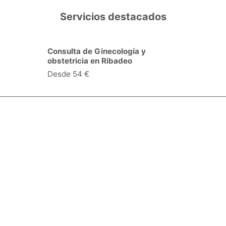
Servicios destacados
Consulta de Ginecología y
obstetricia en Ribadeo
Desde 54 €
Especialidades y servicios
Centros Médicos
Intervenciones quirúrgicas
Valoraciones de pacientes
Síguenos:
Descárgate la App: