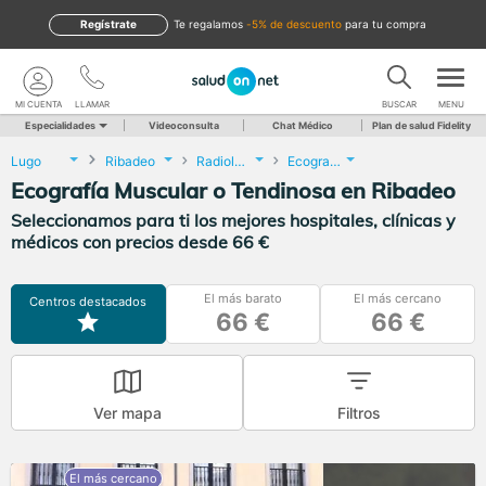
Regístrate
te regalamos
-5% de descuento
para tu compra
MI CUENTA
LLAMAR
BUSCAR
MENU
Especialidades
Videoconsulta
Chat Médico
Plan de salud Fidelity
Lugo
Ribadeo
Radiología
Ecografía Muscular o Tendinosa
Ecografía Muscular o Tendinosa en Ribadeo
Seleccionamos para ti los mejores hospitales, clínicas y
médicos con precios desde 66 €
El más barato
El más cercano
Centros destacados
66 €
66 €
Ver mapa
Filtros