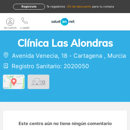
Regístrate
te regalamos
-5% de descuento
para tu compra
MI CUENTA
LLAMAR
Clínica Las Alondras
Avenida Venecia, 18
-
Cartagena
,
Murcia
Registro Sanitario: 2020050
Este centro aún no tiene ningún comentario