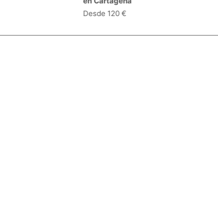
en Cartagena
Desde 120 €
Especialidades y servicios
Centros Médicos
Intervenciones quirúrgicas
Valoraciones de pacientes
Síguenos:
Descárgate la App:
Empresa
Blog
Quiénes somos
Opciones de contacto
Condiciones de uso