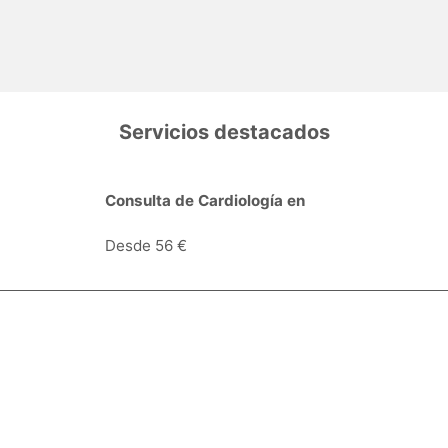
Servicios destacados
Consulta de Cardiología en
Desde 56 €
Centros Médicos
Intervenciones quirúrgic
tos
Prensa