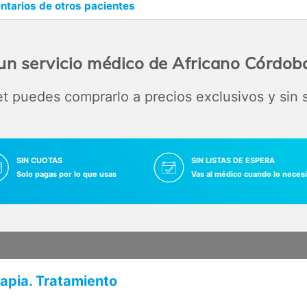
tarios de otros pacientes
un servicio médico de Africano Córdoba
 puedes comprarlo a precios exclusivos y sin
SIN CUOTAS
SIN LISTAS DE ESPERA
Solo pagas por lo que usas
Vas al médico cuando lo necesi
rapia. Tratamiento