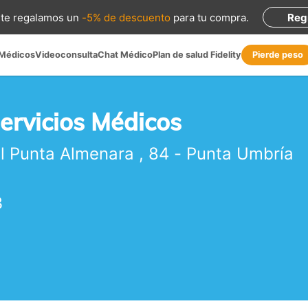
te regalamos
un
-5% de descuento
para tu compra
.
Reg
 Médicos
Videoconsulta
Chat Médico
Plan de salud Fidelity
Pierde peso
ervicios Médicos
l Punta Almenara , 84
-
Punta Umbría
3