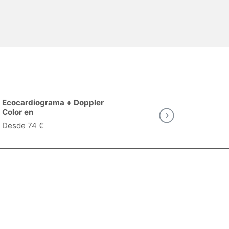
Ecocardiograma + Doppler
Ergometría (
Color en
Esfuerzo) en
Desde 74 €
Desde 88 €
as
Valoraciones de pacientes
Descárgate la App: