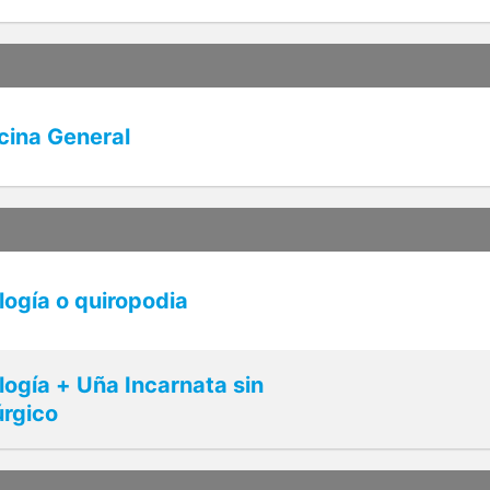
cina General
ogía o quiropodia
ogía + Uña Incarnata sin
úrgico