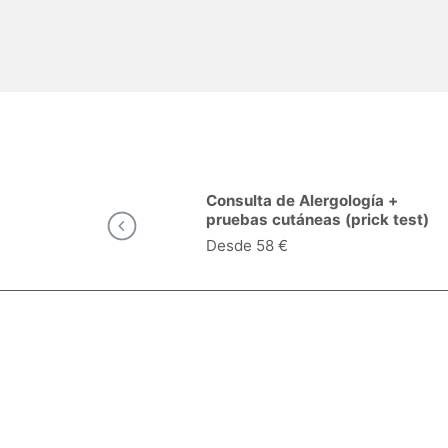
logía en
Consulta de Alergología +
pruebas cutáneas (prick test)
en
Desde 58 €
Especialidades y servicios
Síguenos:
Empresa
Produc