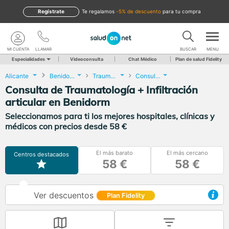
Regístrate
te regalamos
-5% de descuento
para tu compra
MI CUENTA
LLAMAR
BUSCAR
MENU
Especialidades
Videoconsulta
Chat Médico
Plan de salud Fidelity
Alicante
Benidorm
Traumatología y Cirugía Ortopédica
Consulta de Traumatología + Infiltración articular
Consulta de Traumatología + Infiltración
articular en Benidorm
Seleccionamos para ti los mejores hospitales, clínicas y
médicos con precios desde 58 €
El más barato
El más cercano
Centros destacados
58 €
58 €
Ver descuentos
Plan Fidelity