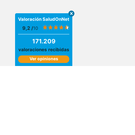
Valoración SaludOnNet
9,2
/
10
171.209
valoraciones recibidas
Ver opiniones