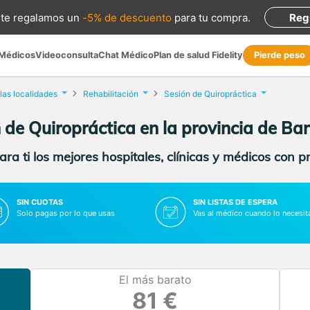
te regalamos
un
-5% de descuento
para tu compra
.
Reg
 Médicos
Videoconsulta
Chat Médico
Plan de salud Fidelity
Pierde peso
las localidades
Rehabilitación
Sesión de Quiropráctica
 de Quiropráctica en la provincia de Ba
ra ti los mejores hospitales, clínicas y médicos con p
SIN CUOTAS
SIN LISTAS DE ESPERA
Solo pagas por lo que usas
Vas al médico cuando lo necesit
El más barato
81 €