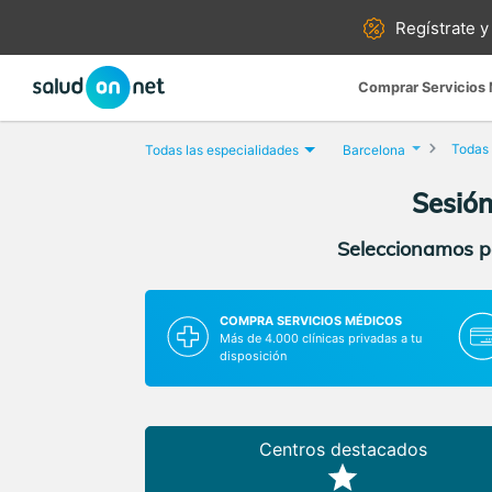
Regístrate y
Comprar Servicios
Todas 
Todas las especialidades
Barcelona
Sesión
Seleccionamos pa
COMPRA SERVICIOS MÉDICOS
Más de 4.000 clínicas privadas a tu
disposición
Centros destacados