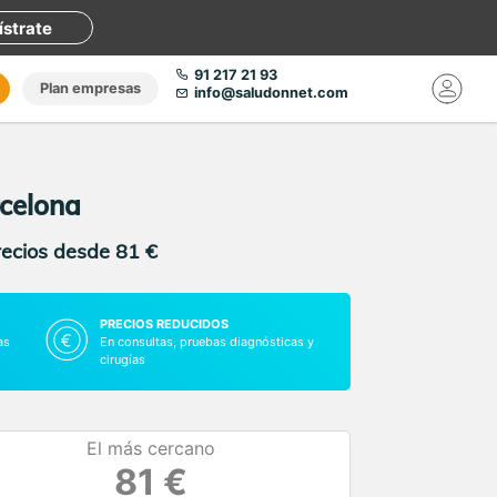
ístrate
91 217 21 93
Plan empresas
info@saludonnet.com
rcelona
recios desde 81 €
PRECIOS REDUCIDOS
as
En consultas, pruebas diagnósticas y
cirugías
El más cercano
81 €