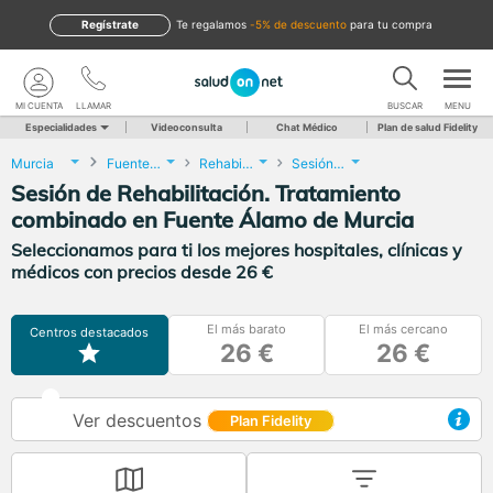
Regístrate
te regalamos
-5% de descuento
para tu compra
MI CUENTA
LLAMAR
BUSCAR
MENU
Especialidades
Videoconsulta
Chat Médico
Plan de salud Fidelity
Murcia
Fuente Álamo de Murcia
Rehabilitación
Sesión de Rehabilitación. Tratamiento combinado
Sesión de Rehabilitación. Tratamiento
combinado en Fuente Álamo de Murcia
Seleccionamos para ti los mejores hospitales, clínicas y
médicos con precios desde 26 €
El más barato
El más cercano
Centros destacados
26 €
26 €
Ver descuentos
Plan Fidelity