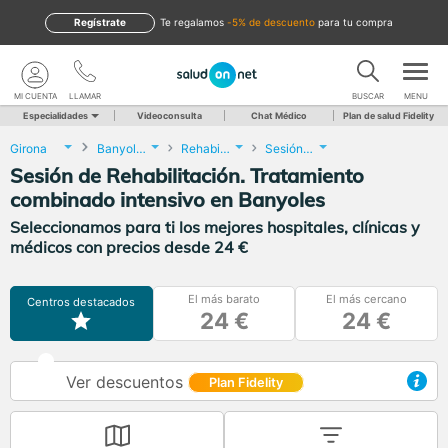
Regístrate
te regalamos
-5% de descuento
para tu compra
MI CUENTA
LLAMAR
BUSCAR
MENU
Especialidades
Videoconsulta
Chat Médico
Plan de salud Fidelity
Girona
Banyoles
Rehabilitación
Sesión de Rehabilitación. Tratamiento combinado intensivo
Sesión de Rehabilitación. Tratamiento
combinado intensivo en Banyoles
Seleccionamos para ti los mejores hospitales, clínicas y
médicos con precios desde 24 €
El más barato
El más cercano
Centros destacados
24 €
24 €
Ver descuentos
Plan Fidelity