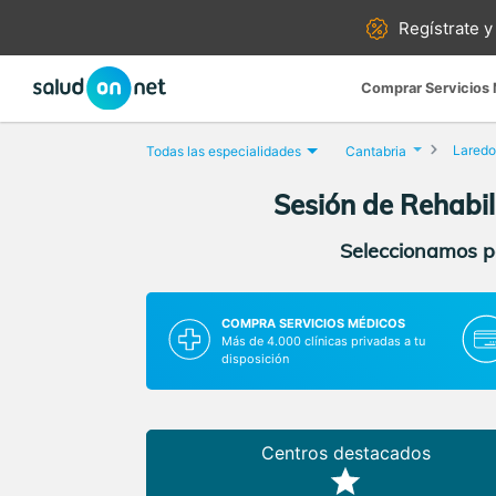
Regístrate y
Comprar Servicios
Laredo
Todas las especialidades
Cantabria
Sesión de Rehabil
Seleccionamos pa
COMPRA SERVICIOS MÉDICOS
Más de 4.000 clínicas privadas a tu
disposición
Centros destacados