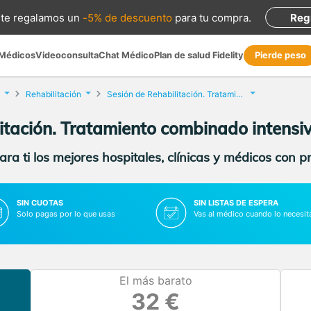
te regalamos
un
-5% de descuento
para tu compra
.
Reg
 Médicos
Videoconsulta
Chat Médico
Plan de salud Fidelity
Pierde peso
Rehabilitación
Sesión de Rehabilitación. Tratamiento combinado intensivo
itación. Tratamiento combinado intensi
ra ti los mejores hospitales, clínicas y médicos con p
SIN CUOTAS
SIN LISTAS DE ESPERA
Solo pagas por lo que usas
Vas al médico cuando lo necesit
El más barato
32 €