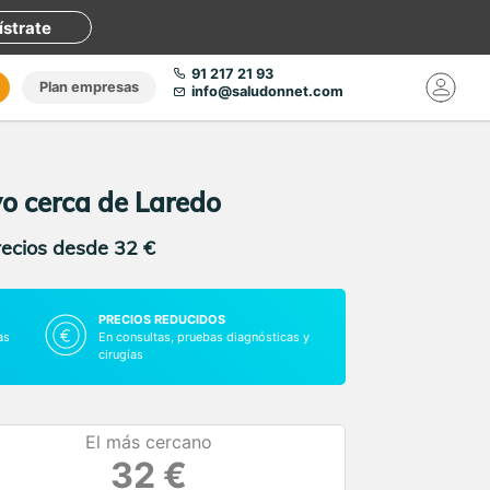
ístrate
91 217 21 93
Plan empresas
info@saludonnet.com
vo cerca de Laredo
recios desde 32 €
PRECIOS REDUCIDOS
as
En consultas, pruebas diagnósticas y
cirugías
El más cercano
32 €