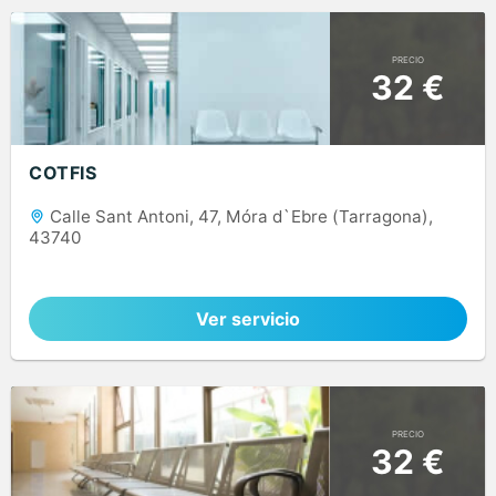
PRECIO
32 €
COTFIS
Calle Sant Antoni, 47, Móra d`Ebre (Tarragona),
43740
Ver servicio
PRECIO
32 €