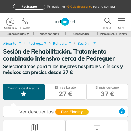
Regístrate
te regalamos
-5% de descuento
para tu compra
MI CUENTA
LLAMAR
BUSCAR
MENU
Especialidades
Videoconsulta
Chat Médico
Plan de salud Fidelity
Alicante
Pedreguer
Rehabilitación
Sesión de Rehabilitación. Tratamiento combinado intensivo
Sesión de Rehabilitación. Tratamiento
combinado intensivo cerca de Pedreguer
Seleccionamos para ti los mejores hospitales, clínicas y
médicos con precios desde 27 €
El más barato
El más cercano
Centros destacados
27 €
37 €
Ver descuentos
Plan Fidelity