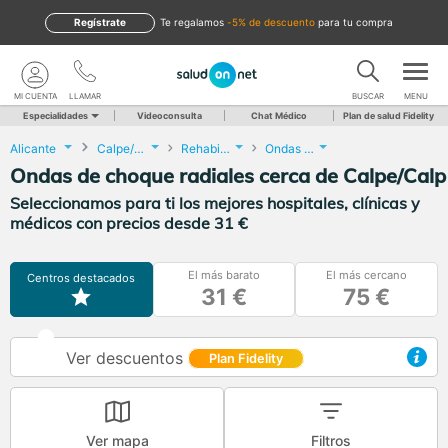
Regístrate
te regalamos
-5% de descuento
para tu compra
MI CUENTA
LLAMAR
BUSCAR
MENU
Especialidades
Videoconsulta
Chat Médico
Plan de salud Fidelity
Alicante
Calpe/Calp
Rehabilitación
Ondas de choque radiales
Ondas de choque radiales cerca de Calpe/Calp
Seleccionamos para ti los mejores hospitales, clínicas y
médicos con precios desde 31 €
El más barato
El más cercano
Centros destacados
31 €
75 €
Ver descuentos
Plan Fidelity
Ver mapa
Filtros