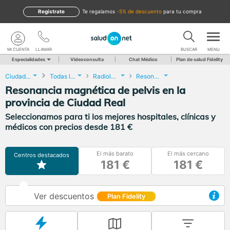
Regístrate
te regalamos
-5% de descuento
para tu compra
MI CUENTA
LLAMAR
BUSCAR
MENU
Especialidades
Videoconsulta
Chat Médico
Plan de salud Fidelity
Ciudad Real
Todas las localidades
Radiología
Resonancia magnética de pelvis
Resonancia magnética de pelvis en la
provincia de Ciudad Real
Seleccionamos para ti los mejores hospitales, clínicas y
médicos con precios desde 181 €
El más barato
El más cercano
Centros destacados
181 €
181 €
Ver descuentos
Plan Fidelity