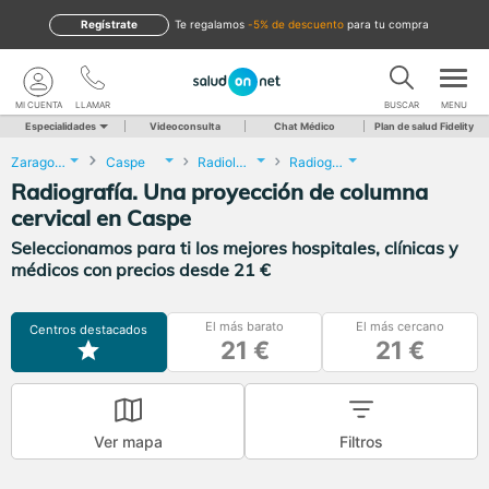
Regístrate
te regalamos
-5% de descuento
para tu compra
MI CUENTA
LLAMAR
BUSCAR
MENU
Especialidades
Videoconsulta
Chat Médico
Plan de salud Fidelity
Zaragoza
Caspe
Radiología
Radiografía. Una proyección de columna cervical
Radiografía. Una proyección de columna
cervical en Caspe
Seleccionamos para ti los mejores hospitales, clínicas y
médicos con precios desde 21 €
El más barato
El más cercano
Centros destacados
21 €
21 €
Ver mapa
Filtros