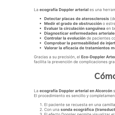
La
ecografía Doppler arterial
es una herrami
Detectar placas de aterosclerosis
(de
Medir el grado de obstrucción
o estre
Evaluar la circulación sanguínea
en br
Diagnosticar enfermedades arteriales
Controlar la evolución
de pacientes co
Comprobar la permeabilidad de injer
Valorar la eficacia de tratamientos 
Gracias a su precisión, el
Eco-Doppler Arter
facilita la prevención de complicaciones gra
Cómo 
La
ecografía Doppler arterial en Alcorcón
s
El procedimiento es sencillo y completamen
El paciente se recuesta en una camilla,
Con una
sonda ecográfica (transduct
El efecto Doppler permite visualizar el