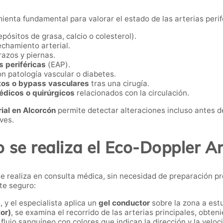
enta fundamental para valorar el estado de las arterias perifér
pósitos de grasa, calcio o colesterol).
chamiento arterial.
azos y piernas.
 periféricas
(EAP).
n patología vascular o diabetes.
tos o bypass vasculares
tras una cirugía.
médicos o quirúrgicos
relacionados con la circulación.
ial en Alcorcón
permite detectar alteraciones incluso antes 
ves.
se realiza el Eco-Doppler Ar
e realiza en consulta médica, sin necesidad de preparación pre
te seguro:
 y el especialista aplica un
gel conductor
sobre la zona a estu
or)
, se examina el recorrido de las arterias principales, obte
 flujo sanguíneo con colores que indican la dirección y la veloc