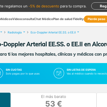
te regalamos
un
-5% de descuento
para tu compra
.
Reg
 Médicos
Videoconsulta
Chat Médico
Plan de salud Fidelity
Pierde peso
Radiología
Eco-Doppler Arterial EE.SS. o EE.II
-Doppler Arterial EE.SS. o EE.II en Alco
ra ti los mejores hospitales, clínicas y médicos con p
SIN CUOTAS
SIN LISTAS DE ESPERA
Solo pagas por lo que usas
Vas al médico cuando lo necesit
El más barato
53 €