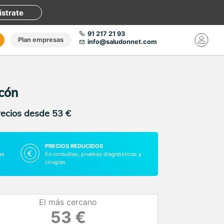
ístrate
91 217 21 93
Plan empresas
info@saludonnet.com
rcón
recios desde 53 €
PRECIOS REDUCIDOS
as
En consultas, pruebas diagnósticas y
cirugías
El más cercano
53 €