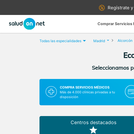
Regístrate y
Comprar Servicios
Alcorcón
Todas las especialidades
Madrid
Eco
Seleccionamos pa
COMPRA SERVICIOS MÉDICOS
Más de 4.000 clínicas privadas a tu
disposición
Centros destacados