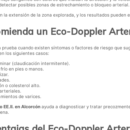
 detectar posibles zonas de estrechamiento o bloqueo arterial.
ún la extensión de la zona explorada, y los resultados pueden 
mienda un Eco-Doppler Arter
a prueba cuando existen síntomas o factores de riesgo que sug
n los siguientes casos:
minar (claudicación intermitente).
frío en pies o manos.
izar.
ades.
n o colesterol alto.
rteriales.
amientos de varices.
o EE.II. en Alcorcón
ayuda a diagnosticar y tratar precozment
rena.
ntajas del Eco-Doppler Arter