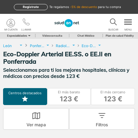
Regístrate
te regalamos
-5% de descuento
para tu compra
MI CUENTA
LLAMAR
BUSCAR
MENU
Especialidades
Videoconsulta
Chat Médico
Plan de salud Fidelity
León
Ponferrada
Radiología
Eco-Doppler Arterial EE.SS. o EE.II
Eco-Doppler Arterial EE.SS. o EE.II en
Ponferrada
Seleccionamos para ti los mejores hospitales, clínicas y
médicos con precios desde 123 €
El más barato
El más cercano
Centros destacados
123 €
123 €
Ver mapa
Filtros