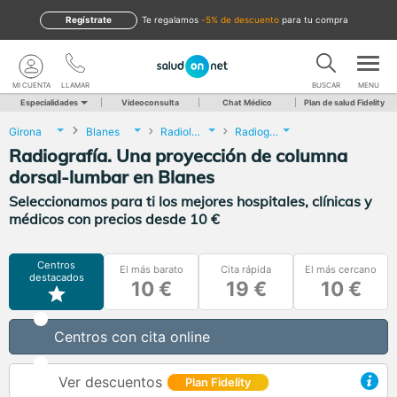
Regístrate
te regalamos
-5% de descuento
para tu compra
MI CUENTA
LLAMAR
BUSCAR
MENU
Especialidades
Videoconsulta
Chat Médico
Plan de salud Fidelity
Girona
Blanes
Radiología
Radiografía. Una proyección de columna dorsal-lumbar
Radiografía. Una proyección de columna
dorsal-lumbar en Blanes
Seleccionamos para ti los mejores hospitales, clínicas y
médicos con precios desde 10 €
Centros
El más barato
Cita rápida
El más cercano
destacados
10 €
19 €
10 €
Centros con cita online
Ver descuentos
Plan Fidelity