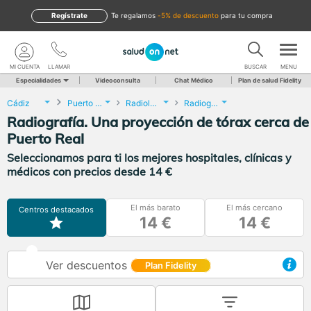
Regístrate
te regalamos
-5% de descuento
para tu compra
MI CUENTA
LLAMAR
BUSCAR
MENU
Especialidades
Videoconsulta
Chat Médico
Plan de salud Fidelity
Cádiz
Puerto Real
Radiología
Radiografía. Una proyección de tórax
Radiografía. Una proyección de tórax cerca de
Puerto Real
Seleccionamos para ti los mejores hospitales, clínicas y
médicos con precios desde 14 €
El más barato
El más cercano
Centros destacados
14 €
14 €
Ver descuentos
Plan Fidelity