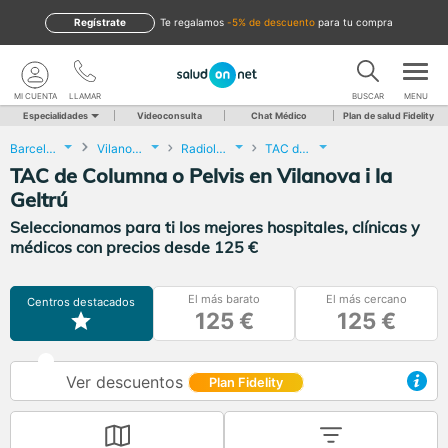
Regístrate
te regalamos
-5% de descuento
para tu compra
MI CUENTA
LLAMAR
BUSCAR
MENU
Especialidades
Videoconsulta
Chat Médico
Plan de salud Fidelity
Barcelona
Vilanova i la Geltrú
Radiología
TAC de Columna o Pelvis
TAC de Columna o Pelvis en Vilanova i la
Geltrú
Seleccionamos para ti los mejores hospitales, clínicas y
médicos con precios desde 125 €
El más barato
El más cercano
Centros destacados
125 €
125 €
Ver descuentos
Plan Fidelity