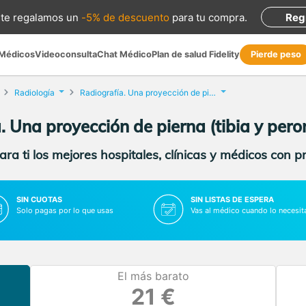
te regalamos
un
-5% de descuento
para tu compra
.
Reg
 Médicos
Videoconsulta
Chat Médico
Plan de salud Fidelity
Pierde peso
Radiología
Radiografía. Una proyección de pierna (tibia y peroné)
 Una proyección de pierna (tibia y pero
ra ti los mejores hospitales, clínicas y médicos con p
SIN CUOTAS
SIN LISTAS DE ESPERA
Solo pagas por lo que usas
Vas al médico cuando lo necesit
El más barato
21 €