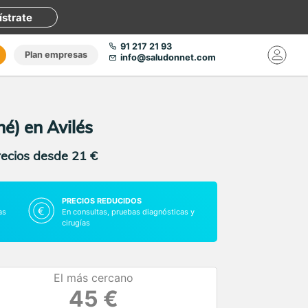
ístrate
91 217 21 93
Plan empresas
info@saludonnet.com
né) en Avilés
recios desde 21 €
PRECIOS REDUCIDOS
as
En consultas, pruebas diagnósticas y
cirugías
El más cercano
45 €