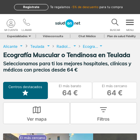
Regístrate
te regalamos
-5% de descuento
para tu compra
MI CUENTA
LLAMAR
BUSCAR
MENU
Especialidades
Videoconsulta
Chat Médico
Plan de salud Fidelity
Alicante
Teulada
Radiología
Ecografía Muscular o Tendinosa
Ecografía Muscular o Tendinosa en Teulada
Seleccionamos para ti los mejores hospitales, clínicas y
médicos con precios desde 64 €
El más barato
El más cercano
Centros destacados
64 €
64 €
Ver mapa
Filtros