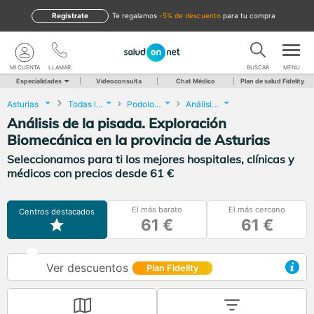
Regístrate
te regalamos
-5% de descuento
para tu compra
MI CUENTA
LLAMAR
BUSCAR
MENU
Especialidades
Videoconsulta
Chat Médico
Plan de salud Fidelity
Asturias
Todas las localidades
Podología
Análisis de la pisada. Exploración Biomecánica
Análisis de la pisada. Exploración
Biomecánica en la provincia de Asturias
Seleccionamos para ti los mejores hospitales, clínicas y
médicos con precios desde 61 €
El más barato
El más cercano
Centros destacados
61 €
61 €
Ver descuentos
Plan Fidelity