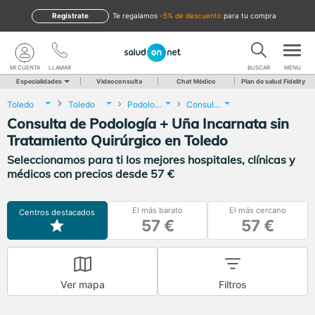
Regístrate
te regalamos
-5% de descuento
para tu compra
MI CUENTA
LLAMAR
BUSCAR
MENU
Especialidades
Videoconsulta
Chat Médico
Plan de salud Fidelity
Toledo
Toledo
Podología
Consulta de Podología + Uña Incarnata sin Tratamiento Quirúrgico
Consulta de Podología + Uña Incarnata sin
Tratamiento Quirúrgico en Toledo
Seleccionamos para ti los mejores hospitales, clínicas y
médicos con precios desde 57 €
El más barato
El más cercano
Centros destacados
57 €
57 €
Ver mapa
Filtros