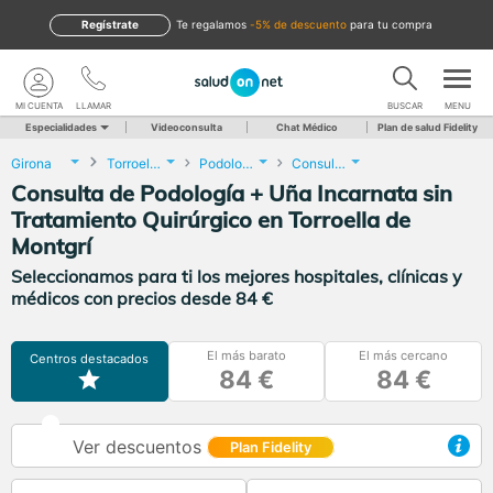
Regístrate
te regalamos
-5% de descuento
para tu compra
MI CUENTA
LLAMAR
BUSCAR
MENU
Especialidades
Videoconsulta
Chat Médico
Plan de salud Fidelity
Girona
Torroella de Montgrí
Podología
Consulta de Podología + Uña Incarnata sin Tratamiento Quirúrgico
Consulta de Podología + Uña Incarnata sin
Tratamiento Quirúrgico en Torroella de
Montgrí
Seleccionamos para ti los mejores hospitales, clínicas y
médicos con precios desde 84 €
El más barato
El más cercano
Centros destacados
84 €
84 €
Ver descuentos
Plan Fidelity