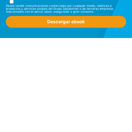
Deseo recibir comunicaciones comerciales por cualquier medio, relativas a
productos y servicios propios del Grupo Saludonnet o de terceras empresas
relacionados con el sector salud, asegurador o gran consumo.
Descargar ebook
COMPRA SERVICIOS MÉDICOS
SIN CUOTAS
Más de 4.000 clínicas privadas a tu
Solo pagas por lo que usas
disposición
SIN LISTAS DE ESPERA
PRECIOS REDUCIDOS
Vas al médico cuando lo necesitas
En consultas, pruebas diagnósticas
y cirugías