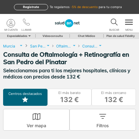
Regístrate
te regalamos
-5% de descuento
para tu compra
MI CUENTA
LLAMAR
BUSCAR
MENU
Especialidades
Videoconsulta
Chat Médico
Plan de salud Fidelity
Murcia
San Pedro del Pinatar
Oftalmología
Consulta de Oftalmología + Retinografía
Consulta de Oftalmología + Retinografía en
San Pedro del Pinatar
Seleccionamos para ti los mejores hospitales, clínicas y
médicos con precios desde 132 €
El más barato
El más cercano
Centros destacados
132 €
132 €
Ver mapa
Filtros