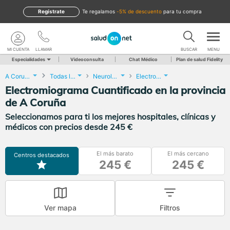
Regístrate
te regalamos
-5% de descuento
para tu compra
MI CUENTA
LLAMAR
BUSCAR
MENU
Especialidades
Videoconsulta
Chat Médico
Plan de salud Fidelity
A Coruña
Todas las localidades
Neurología
Electromiograma Cuantificado
Electromiograma Cuantificado en la provincia
de A Coruña
Seleccionamos para ti los mejores hospitales, clínicas y
médicos con precios desde 245 €
El más barato
El más cercano
Centros destacados
245 €
245 €
Ver mapa
Filtros