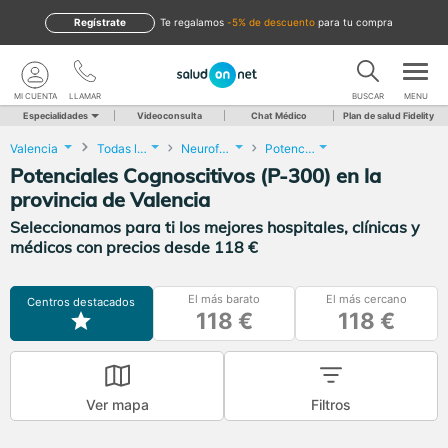
Regístrate
te regalamos
-5% de descuento
para tu compra
MI CUENTA
LLAMAR
BUSCAR
MENU
Especialidades
Videoconsulta
Chat Médico
Plan de salud Fidelity
Valencia
Todas las localidades
Neurofisiología Clínica
Potenciales Cognoscitivos (P-300)
Potenciales Cognoscitivos (P-300) en la
provincia de Valencia
Seleccionamos para ti los mejores hospitales, clínicas y
médicos con precios desde 118 €
El más barato
El más cercano
Centros destacados
118 €
118 €
Ver mapa
Filtros