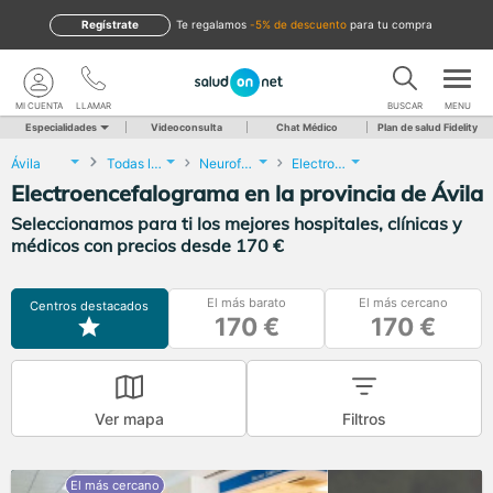
Regístrate
te regalamos
-5% de descuento
para tu compra
MI CUENTA
LLAMAR
BUSCAR
MENU
Especialidades
Videoconsulta
Chat Médico
Plan de salud Fidelity
Ávila
Todas las localidades
Neurofisiología Clínica
Electroencefalograma
Electroencefalograma en la provincia de Ávila
Seleccionamos para ti los mejores hospitales, clínicas y
médicos con precios desde 170 €
El más barato
El más cercano
Centros destacados
170 €
170 €
Ver mapa
Filtros