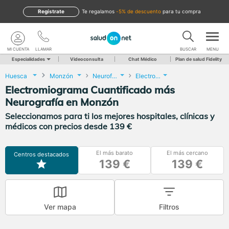
Regístrate
te regalamos
-5% de descuento
para tu compra
MI CUENTA
LLAMAR
BUSCAR
MENU
Especialidades
Videoconsulta
Chat Médico
Plan de salud Fidelity
Huesca
Monzón
Neurofisiología Clínica
Electromiograma Cuantificado más Neurografía
Electromiograma Cuantificado más
Neurografía en Monzón
Seleccionamos para ti los mejores hospitales, clínicas y
médicos con precios desde 139 €
El más barato
El más cercano
Centros destacados
139 €
139 €
Ver mapa
Filtros