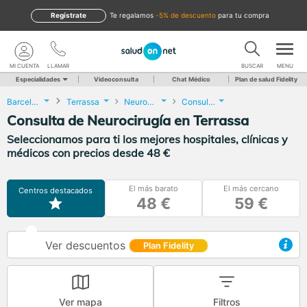
Regístrate
te regalamos
-5% de descuento
para tu compra
MI CUENTA
LLAMAR
BUSCAR
MENU
Especialidades
Videoconsulta
Chat Médico
Plan de salud Fidelity
Barcelona
Terrassa
Neurocirugía
Consulta de Neurocirugía
Consulta de Neurocirugía en Terrassa
Seleccionamos para ti los mejores hospitales, clínicas y
médicos con precios desde 48 €
El más barato
El más cercano
Centros destacados
48 €
59 €
Ver descuentos
Plan Fidelity
Ver mapa
Filtros