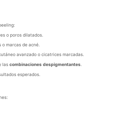
peeling:
es o poros dilatados.
s o marcas de acné.
 cutáneo avanzado o cicatrices marcadas.
y las
combinaciones despigmentantes
.
esultados esperados.
nes: