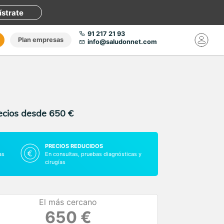
ístrate
91 217 21 93
Plan empresas
info@saludonnet.com
recios desde 650 €
PRECIOS REDUCIDOS
as
En consultas, pruebas diagnósticas y
cirugías
El más cercano
650 €