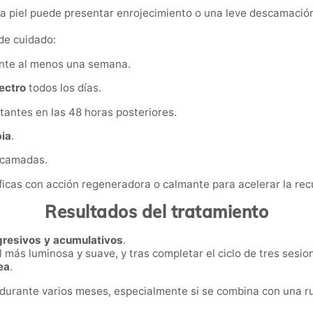
 la piel puede presentar enrojecimiento o una leve descamació
de cuidado:
rante al menos una semana.
ectro
todos los días.
ritantes en las 48 horas posteriores.
pia
.
scamadas.
ficas con acción regeneradora o calmante para acelerar la rec
Resultados del tratamiento
gresivos y acumulativos
.
 más luminosa y suave, y tras completar el ciclo de tres sesi
ea
.
urante varios meses, especialmente si se combina con una ru