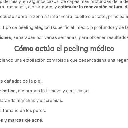
pidermis y, en algunos casos, de capas más profundas de la d
larar manchas, cerrar poros y
estimular la renovación natural de
producto sobre la zona a tratar -cara, cuello o escote, princip
tipo de peeling elegido (superficial, medio o profundo) y de las
iones
, separadas por varias semanas, para obtener resultado
Cómo actúa el peeling médico
uciendo una exfoliación controlada que desencadena una
regen
s dañadas de la piel.
elastina
, mejorando la firmeza y elasticidad.
clarando manchas y discromías.
l tamaño de los poros.
es y marcas de acné.