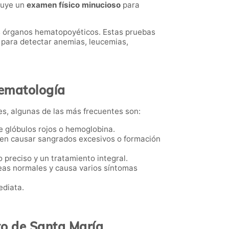
cluye un
examen físico minucioso
para
os órganos hematopoyéticos. Estas pruebas
 para detectar anemias, leucemias,
hematología
es, algunas de las más frecuentes son:
de glóbulos rojos o hemoglobina.
den causar sangrados excesivos o formación
o preciso y un tratamiento integral.
neas normales y causa varios síntomas
ediata.
to de Santa María