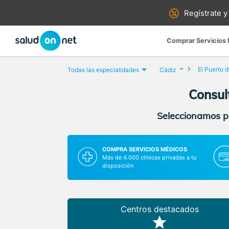
Regístrate y
Comprar Servicios
El Puerto 
Todas las especialidades
Cádiz
Consul
Seleccionamos pa
COMPRA SERVICIOS MÉDICOS
Más de 4.000 clínicas privadas a tu
disposición
Centros destacados