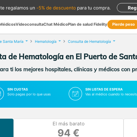
te regalamos
un
-5% de descuento
para tu compra
.
Reg
 Médicos
Videoconsulta
Chat Médico
Plan de salud Fidelity
Pierde peso
de Santa María
Hematología
Consulta de Hematología
ta de Hematología en El Puerto de Sant
ra ti los mejores hospitales, clínicas y médicos con p
SIN CUOTAS
SIN LISTAS DE ESPERA
Solo pagas por lo que usas
Vas al médico cuando lo necesit
El más barato
94 €