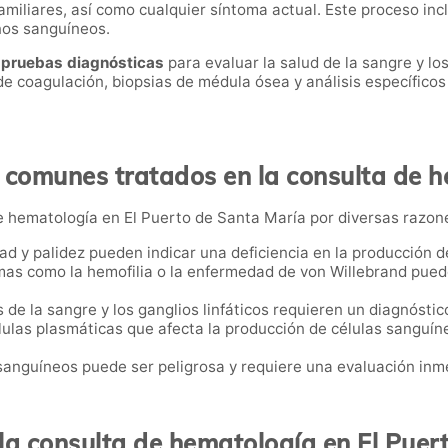
miliares, así como cualquier síntoma actual. Este proceso in
nos sanguíneos.
e pruebas diagnósticas
para evaluar la salud de la sangre y l
 coagulación, biopsias de médula ósea y análisis específicos
comunes tratados en la consulta de 
de hematología en El Puerto de Santa María por diversas razon
dad y palidez pueden indicar una deficiencia en la producción 
mas como la hemofilia o la enfermedad de von Willebrand pue
 de la sangre y los ganglios linfáticos requieren un diagnóstic
élulas plasmáticas que afecta la producción de células sanguí
 sanguíneos puede ser peligrosa y requiere una evaluación inm
la consulta de hematología en El Puer