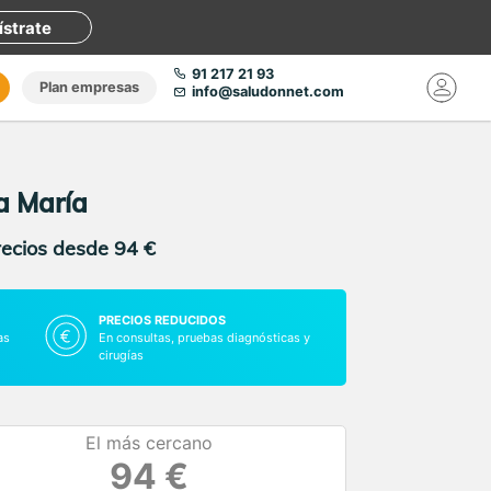
ístrate
91 217 21 93
Plan empresas
info@saludonnet.com
a María
recios desde 94 €
PRECIOS REDUCIDOS
as
En consultas, pruebas diagnósticas y
cirugías
El más cercano
94 €