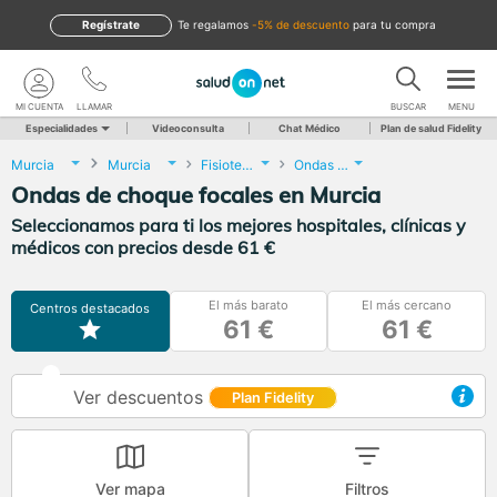
Regístrate
te regalamos
-5% de descuento
para tu compra
MI CUENTA
LLAMAR
BUSCAR
MENU
Especialidades
Videoconsulta
Chat Médico
Plan de salud Fidelity
Murcia
Murcia
Fisioterapia
Ondas de choque focales
Ondas de choque focales en Murcia
Seleccionamos para ti los mejores hospitales, clínicas y
médicos con precios desde 61 €
El más barato
El más cercano
Centros destacados
61 €
61 €
Ver descuentos
Plan Fidelity
Ver mapa
Filtros