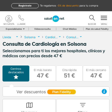
Regístrate
te regalamos
-5% de descuento
para tu compra
MI CUENTA
LLAMAR
BUSCAR
MENU
Especialidades
Videoconsulta
Chat Médico
Plan de salud Fidelity
Lleida
Solsona
Cardiología
Consulta de Cardiología
Consulta de Cardiología en Solsona
Seleccionamos para ti los mejores hospitales, clínicas y
médicos con precios desde 47 €
Centros
El más barato
Cita rápida
El más cercano
destacados
47 €
51 €
47 €
Ver descuentos
Plan Fidelity