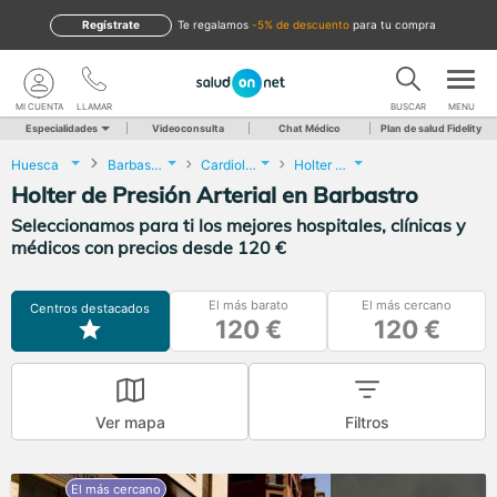
Regístrate
te regalamos
-5% de descuento
para tu compra
MI CUENTA
LLAMAR
BUSCAR
MENU
Especialidades
Videoconsulta
Chat Médico
Plan de salud Fidelity
Huesca
Barbastro
Cardiología
Holter de Presión Arterial
Holter de Presión Arterial en Barbastro
Seleccionamos para ti los mejores hospitales, clínicas y
médicos con precios desde 120 €
El más barato
El más cercano
Centros destacados
120 €
120 €
Ver mapa
Filtros