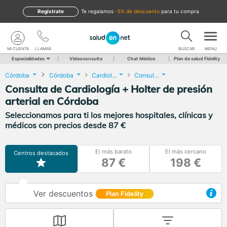
Regístrate
te regalamos
-5% de descuento
para tu compra
MI CUENTA
LLAMAR
BUSCAR
MENU
Especialidades
Videoconsulta
Chat Médico
Plan de salud Fidelity
Córdoba
Córdoba
Cardiología
Consulta de Cardiología + Holter de presión arterial
Consulta de Cardiología + Holter de presión
arterial en Córdoba
Seleccionamos para ti los mejores hospitales, clínicas y
médicos con precios desde 87 €
El más barato
El más cercano
Centros destacados
87 €
198 €
Ver descuentos
Plan Fidelity