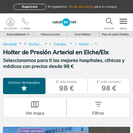
Regístrate
te regalamos
-5% de descuento
para tu compra
MI CUENTA
LLAMAR
BUSCAR
MENU
Especialidades
Videoconsulta
Chat Médico
Plan de salud Fidelity
Alicante
Elche/Elx
Cardiología
Holter de Presión Arterial
Holter de Presión Arterial en Elche/Elx
Seleccionamos para ti los mejores hospitales, clínicas y
médicos con precios desde 98 €
El más barato
El más cercano
Centros destacados
98 €
98 €
Ver mapa
Filtros