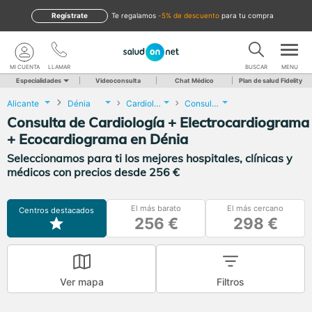
Regístrate
te regalamos
-5% de descuento
para tu compra
MI CUENTA
LLAMAR
BUSCAR
MENU
Especialidades
Videoconsulta
Chat Médico
Plan de salud Fidelity
Alicante
Dénia
Cardiología
Consulta de Cardiología + Electrocardiograma + Ecocardiograma
Consulta de Cardiología + Electrocardiograma
+ Ecocardiograma en Dénia
Seleccionamos para ti los mejores hospitales, clínicas y
médicos con precios desde 256 €
El más barato
El más cercano
Centros destacados
256 €
298 €
Ver mapa
Filtros