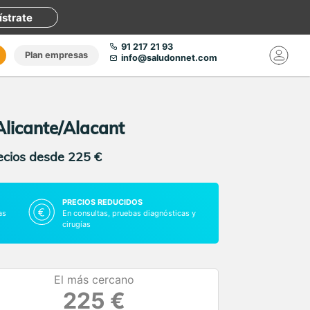
ístrate
91 217 21 93
Plan empresas
info@saludonnet.com
 Alicante/Alacant
recios desde 225 €
PRECIOS REDUCIDOS
as
En consultas, pruebas diagnósticas y
cirugías
El más cercano
225 €