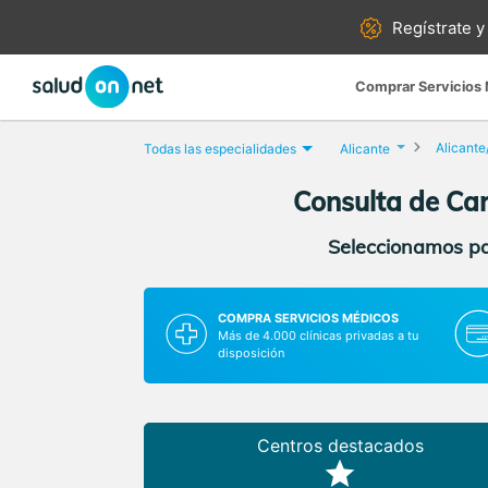
Regístrate y
Comprar Servicios
Alicante
Todas las especialidades
Alicante
Consulta de Card
Seleccionamos par
COMPRA SERVICIOS MÉDICOS
Más de 4.000 clínicas privadas a tu
disposición
Centros destacados