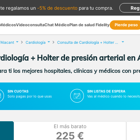
te regalamos
un
-5% de descuento
para tu compra
.
Reg
 Médicos
Videoconsulta
Chat Médico
Plan de salud Fidelity
Pierde peso
/Alacant
Cardiología
Consulta de Cardiología + Holter de presión arterial
iología + Holter de presión arterial en
a ti los mejores hospitales, clínicas y médicos con p
SIN CUOTAS
SIN LISTAS DE ESPERA
Solo pagas por lo que usas
Vas al médico cuando lo necesit
El más barato
225 €