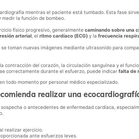
cardiografía mientras el paciente está tumbado. Esta fase sir
y medir la función de bombeo.
ercicio físico progresivo, generalmente
caminando sobre una ci
resión arterial
, el
ritmo cardíaco (ECG)
y la
frecuencia respir
arlo, se toman nuevas imágenes mediante ultrasonido para compa
 la contracción del corazón, la circulación sanguínea y el funci
rae correctamente durante el esfuerzo, puede indicar
falta de 
 en todo momento por personal médico especializado.
comienda realizar una ecocardiografí
n sospecha o antecedentes de enfermedad cardíaca, especialm
o.
l realizar ejercicio.
roporcionada ante esfuerzos leves.