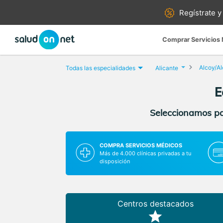
Regístrate y
Comprar Servicios
Alcoy/Al
Todas las especialidades
Alicante
E
Seleccionamos par
COMPRA SERVICIOS MÉDICOS
Más de 4.000 clínicas privadas a tu
disposición
Centros destacados