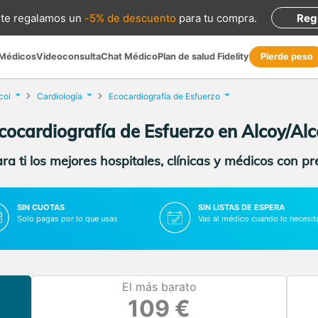
te regalamos
un
-5% de descuento
para tu compra
.
Reg
 Médicos
Videoconsulta
Chat Médico
Plan de salud Fidelity
Pierde peso
coi
Cardiología
Ecocardiografía de Esfuerzo
cocardiografía de Esfuerzo en Alcoy/Alc
a ti los mejores hospitales, clínicas y médicos con p
SIN CUOTAS
SIN LISTAS DE ESPERA
Solo pagas por lo que usas
Vas al médico cuando lo necesit
El más barato
109 €