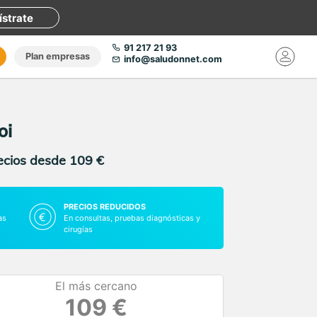
ístrate
91 217 21 93
Plan empresas
info@saludonnet.com
oi
recios desde 109 €
PRECIOS REDUCIDOS
as
En consultas, pruebas diagnósticas y
cirugías
El más cercano
109 €