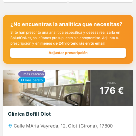
¿No encuentras la analítica que necesitas?
Si te han prescrito una analítica específica y deseas realizarla en
SaludOnNet, solicítanos presupuesto sin compromiso. Adjunta tu
prescripción y en
menos de 24h lo tendrás en tu email.
Adjuntar prescripción
PRECIO
176 €
Clínica Bofill Olot
Calle MAría Vayreda, 12, Olot (Girona), 17800