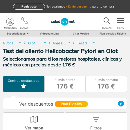
Regístrate
te regalamos
-5% de descuento
para tu compra
MI CUENTA
LLAMAR
BUSCAR
MENU
Especialidades
Videoconsulta
Chat Médico
Plan de salud Fidelity
Girona
Olot
Análisis Clínicos
Test del aliento Helicobacter Pylori
Test del aliento Helicobacter Pylori en Olot
Seleccionamos para ti los mejores hospitales, clínicas y
médicos con precios desde 176 €
El más barato
El más cercano
Centros destacados
176 €
176 €
Ver descuentos
Plan Fidelity
Ver mapa
Filtros