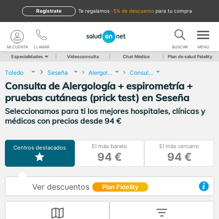
Regístrate
te regalamos
-5% de descuento
para tu compra
MI CUENTA
LLAMAR
BUSCAR
MENU
Especialidades
Videoconsulta
Chat Médico
Plan de salud Fidelity
Toledo
Seseña
Alergología
Consulta de Alergología + espirometría + pruebas cutáneas (prick test)
Consulta de Alergología + espirometría +
pruebas cutáneas (prick test) en Seseña
Seleccionamos para ti los mejores hospitales, clínicas y
médicos con precios desde 94 €
El más barato
El más cercano
Centros destacados
94 €
94 €
Ver descuentos
Plan Fidelity