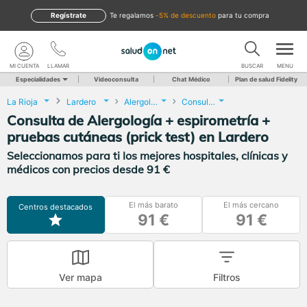
Regístrate
te regalamos
-5% de descuento
para tu compra
MI CUENTA
LLAMAR
BUSCAR
MENU
Especialidades
Videoconsulta
Chat Médico
Plan de salud Fidelity
La Rioja
Lardero
Alergología
Consulta de Alergología + espirometría + pruebas cutáneas (prick test)
Consulta de Alergología + espirometría +
pruebas cutáneas (prick test) en Lardero
Seleccionamos para ti los mejores hospitales, clínicas y
médicos con precios desde 91 €
El más barato
El más cercano
Centros destacados
91 €
91 €
Ver mapa
Filtros