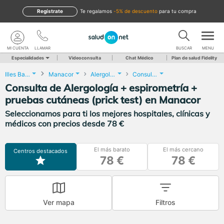
Regístrate
te regalamos
-5% de descuento
para tu compra
MI CUENTA
LLAMAR
BUSCAR
MENU
Especialidades
Videoconsulta
Chat Médico
Plan de salud Fidelity
Illes Balears
Manacor
Alergología
Consulta de Alergología + espirometría + pruebas cutáneas (prick test)
Consulta de Alergología + espirometría +
pruebas cutáneas (prick test) en Manacor
Seleccionamos para ti los mejores hospitales, clínicas y
médicos con precios desde 78 €
El más barato
El más cercano
Centros destacados
78 €
78 €
Ver mapa
Filtros